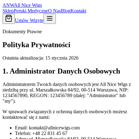
ANW
All Nice Wigs
Sklep
Peruki Medyczne
O Nas
Blog
Kontakt
Umów Wizytę
Dokumenty Prawne
Polityka Prywatności
Ostatnia aktualizacja: 15 stycznia 2026
1. Administrator Danych Osobowych
Administratorem Twoich danych osobowych jest
All Nice Wigs
z
siedzibą przy
ul. Marszałkowska 84/92, 00-514 Warszawa
, NIP:
1234567890, REGON: 123456789 (dalej: "Administrator" lub
"my").
W sprawach związanych z ochroną danych osobowych możesz
kontaktować się z nami:
Email:
kontakt@allnicewigs.com
Telefon:
+48 22 831 45 67
Adres:
ul. Marszałkowska 84/92, 00-514 Warszawa