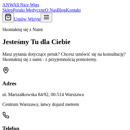
ANW
All Nice Wigs
Sklep
Peruki Medyczne
O Nas
Blog
Kontakt
Umów Wizytę
Skontaktuj się z Nami
Jesteśmy Tu dla Ciebie
Masz pytania dotyczące peruk? Chcesz umówić się na konsultację?
Skontaktuj się z nami - z przyjemnością pomożemy.
Adres
ul. Marszałkowska 84/92, 00-514 Warszawa
Centrum Warszawy, łatwy dojazd metrem
Telefon