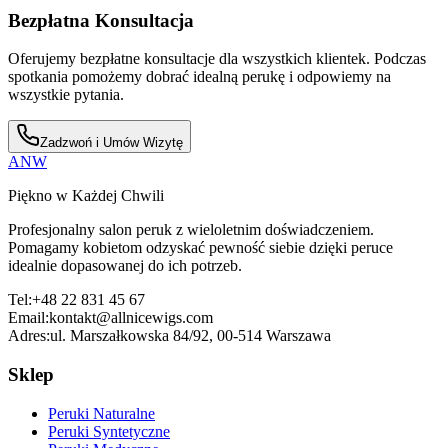
Bezpłatna Konsultacja
Oferujemy bezpłatne konsultacje dla wszystkich klientek. Podczas
spotkania pomożemy dobrać idealną perukę i odpowiemy na
wszystkie pytania.
Zadzwoń i Umów Wizytę
ANW
Piękno w Każdej Chwili
Profesjonalny salon peruk z wieloletnim doświadczeniem.
Pomagamy kobietom odzyskać pewność siebie dzięki peruce
idealnie dopasowanej do ich potrzeb.
Tel:
+48 22 831 45 67
Email:
kontakt@allnicewigs.com
Adres:
ul. Marszałkowska 84/92, 00-514 Warszawa
Sklep
Peruki Naturalne
Peruki Syntetyczne